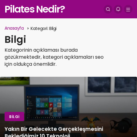
Pilates Nedir?
Anasayfa
Kategori:
Bilgi
Bilgi
Kategorinin açıklaması burada
gözükmektedir, kategori açıklamaları seo
için oldukça önemlidir.
BILGI
ScaleUp Hızlandırma Programı 20 gir
destek verecek