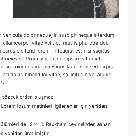
oin vehicula dolor neque, in suscipit neque interdum
 ullamcorper vitae velit et, mattis pharetra dui.
 purus eleifend lorem, in feugiat est nisi sagittis
 ultricies et. Proin scelerisque ipsum sit amet
nt ac enim nec magna varius laoreet in sed turpis.
lacinia ac bibendum vitae, sollicitudin vel augue.
s.
le sözcüklerden oluşmaz.
 Lorem Ipsum metinleri ilgilenenler için yeniden
 bölümleri de 1914 H. Rackham çevirisinden alınan
n yeniden üretilmiştir.