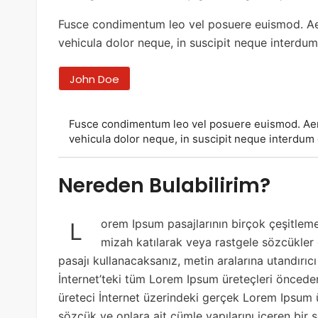
Fusce condimentum leo vel posuere euismod. Aenea
vehicula dolor neque, in suscipit neque interdu
John Doe
Fusce condimentum leo vel posuere euismod. Aenean
vehicula dolor neque, in suscipit neque interdum 
Nereden Bulabilirim?
orem Ipsum pasajlarının birçok çeşitleme
L
mizah katılarak veya rastgele sözcükler 
pasajı kullanacaksanız, metin aralarına utandırı
İnternet’teki tüm Lorem Ipsum üreteçleri önceden 
üreteci İnternet üzerindeki gerçek Lorem Ipsum ü
sözcük ve onlara ait cümle yapılarını içeren bir 