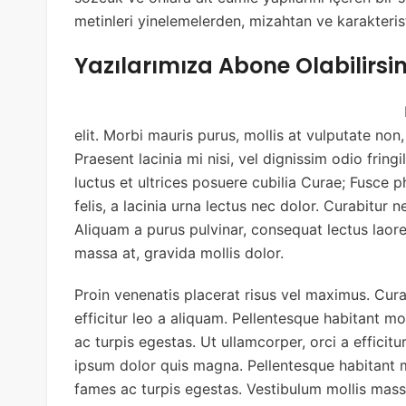
metinleri yinelemelerden, mizahtan ve karakteri
Yazılarımıza Abone Olabilirsin
elit. Morbi mauris purus, mollis at vulputate non
Praesent lacinia mi nisi, vel dignissim odio fring
luctus et ultrices posuere cubilia Curae; Fusce p
felis, a lacinia urna lectus nec dolor. Curabitur n
Aliquam a purus pulvinar, consequat lectus laor
massa at, gravida mollis dolor.
Proin venenatis placerat risus vel maximus. Curab
efficitur leo a aliquam. Pellentesque habitant m
ac turpis egestas. Ut ullamcorper, orci a efficitu
ipsum dolor quis magna. Pellentesque habitant m
fames ac turpis egestas. Vestibulum mollis mass