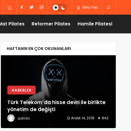
Giriş Yap
Mat Pilates
Reformer Pilates
Hamile Pilatesi
HAFTANIN EN ÇOK OKUNANLARI
HABERLER
İ
Türk Telekom’da hisse devri ile birlikte
Tür
yönetim de değişti
İnc
Aralık 14, 2018
842
admin