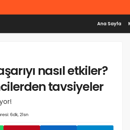
Ana Sayfa
aşarıyı nasıl etkiler?
cilerden tavsiyeler
İNCELEME
yor!
Türkiye’de İlk! Karşınızda Apple Watch
Series 4 İncelemesi
esi: 6dk, 21sn
Aralık 14, 2018
988
admin