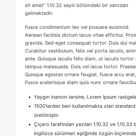
sit amet” 1.10.32 sayılı bölümdeki bir satırdan
gelmektedir.
Fusce condimentum leo vel posuere euismod.
Aenean facilisis dictum lacus vitae efficitur. Pr
gravida. Sed eget consequat tortor. Duis dui nisi,
Curabitur vestibulum, felis vel porta iaculis, enim
ante. Quisque iaculis felis diam, ut iaculis tortor
tempus malesuada. Duis vel lacus tortor. Praese
Quisque egestas ornare feugiat. Fusce arcu erat, 
Fusce scelerisque diam quis nunc ornare faucibu
Yaygın inancın tersine, Lorem Ipsum rastge
1500’lerden beri kullanılmakta olan standard
üretilmiştir.
Çiçero tarafından yazılan 1.10.32 ve 1.10.33
İngilizce sürümleri eşliğinde özgün biçiminde