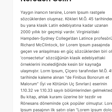
Yaygın inancın tersine, Lorem Ipsum rastgele
sözcüklerden oluşmaz. Kökleri M.Ö. 45 tarihinde
bu yana klasik Latin edebiyatına kadar uzanan
2000 yıllık bir geçmişi vardır. Virginia’daki
Hampden-Sydney College’dan Latince profesör
Richard McClintock, bir Lorem Ipsum pasajında
geçen ve anlaşılması en güç sözcüklerden biri o
‘consectetur’ sözcüğünün klasik edebiyattaki
örneklerini incelediğinde kesin bir kaynağa
ulaşmıştır. Lorm Ipsum, Çiçero tarafından M.Ö. 4
tarihinde kaleme alınan “de Finibus Bonorum et
Malorum” (İyi ve Kötünün Uç Sınırları) eserinin
1.10.32 ve 1.10.33 sayılı bölümlerinden gelmekted
Bu kitap, ahlak kuramı üzerine bir tezdir ve
Rönesans döneminde çok popüler olmuştur. Lo
Ipsum pasajının ilk satırı olan “Lorem ipsum dolo