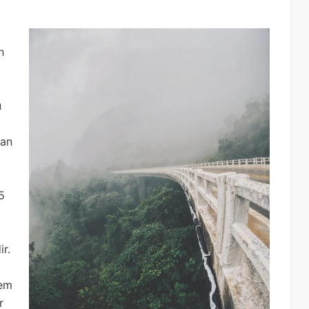
n
ü
lan
5
ir.
rem
r