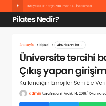
Türkiye’de İlk! Karşınızda Ap
Pilates Nedir?
Anasayfa
Kişisel
Alakalı Konular
Üniversite tercihi b
Çıkış yapan girişim
Kullandığın Emojiler Seni Ele Veri
admin
tarafından
Aralık 14, 2018
Okuma sür