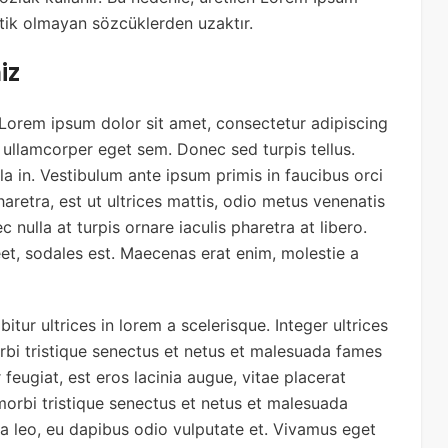
stik olmayan sözcüklerden uzaktır.
iz
Lorem ipsum dolor sit amet, consectetur adipiscing
, ullamcorper eget sem. Donec sed turpis tellus.
illa in. Vestibulum ante ipsum primis in faucibus orci
haretra, est ut ultrices mattis, odio metus venenatis
ec nulla at turpis ornare iaculis pharetra at libero.
eet, sodales est. Maecenas erat enim, molestie a
itur ultrices in lorem a scelerisque. Integer ultrices
orbi tristique senectus et netus et malesuada fames
r feugiat, est eros lacinia augue, vitae placerat
orbi tristique senectus et netus et malesuada
a leo, eu dapibus odio vulputate et. Vivamus eget